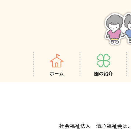
ホーム
園の紹介
園の概要
園の方針
園の一日
年間行事
利用可能サービス
地域子育て支援
社会福祉法人 清心福祉会は